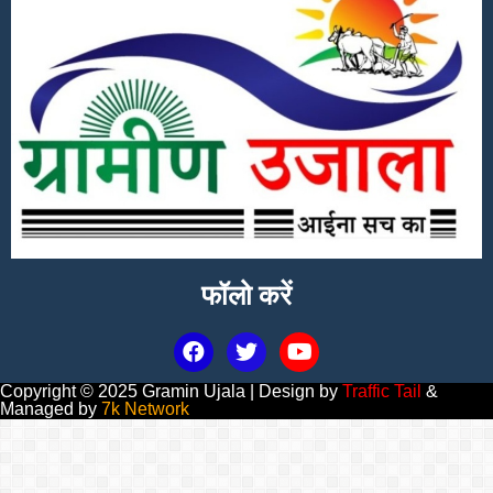
फॉलो करें
Copyright © 2025 Gramin Ujala | Design by
Traffic Tail
&
Managed by
7k Network