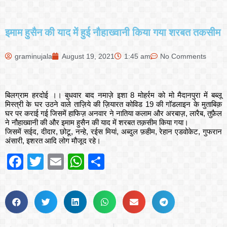
इमाम हुसैन की याद में हुई नौहाख्वानी किया गया शरबत तकसीम
graminujala
August 19, 2021
1:45 am
No Comments
बिलग्राम हरदोई ।। बुधवार बाद नमाज़े इशा 8 मोहर्रम को मो मैदानपुरा में बब्लू
मिस्त्री के घर उठने वाले ताज़िये की ज़ियारत कोविड 19 की गॉडलाइन के मुताबिक़
घर पर कराई गई जिसमें हाफिज़ अनवार ने नातिया कलाम और अरबाज़, लारैब, तुफ़ैल
ने नौहाख्वानी की और इमाम हुसैन की याद में शरबत तक़सीम किया गया।
जिसमें सईद, दीदार, छोटू, नन्हे, रईस मियां, अब्दुल फ़हीम, रेहान एडवोकेट, गुफरान
अंसारी, इशरत आदि लोग मौजूद रहे।
Facebook
Twitter
Email
WhatsApp
Share