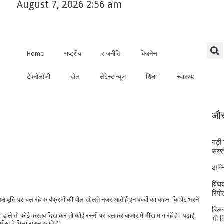
August 7, 2026 2:56 am
Home
राष्ट्रीय
राजनीति
बिजनेस
टेक्नोलॉजी
खेल
लेटेस्ट न्यूज़
शिक्षा
स्वास्थ्य
और 
गढ़ी
सख्त
अग्
विधव
रिपोर
्षावृत्ति पर चल रहे कार्यक्रमों क़ी पोल खोलते नज़र आते हैं इन बच्चों का कहना कि पेट भरने
बिलग
ला डाले तो कोई करतब दिखाकर तो कोई रस्सी पर चलकर बाजार मे भीख माग रहें हैं। पढ़ाई
भी 
ं भीख मे मिला राशन रखते हैं।