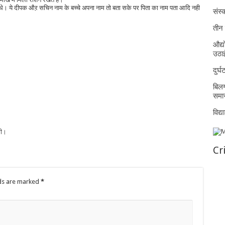
 थे। ये दीपक औऱ सचिन नाम के बच्चे अपना नाम तो बता सके पर पिता का नाम पता आदि नही
संस्क
तीन 
औद्य
उठा
दुर्
बिलग
समार
विद्
गी।
Cr
lds are marked
*