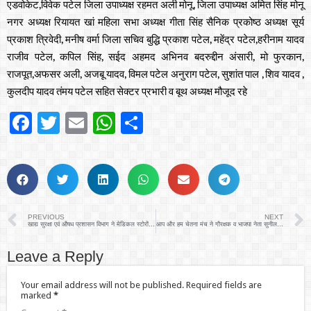
एडवोकेट,विवेक पटेल जिला उपाध्यक्ष रहमत अली मोनू, जिला उपाध्यक्ष अमित सिंह मोनू
नगर अध्यक्ष रियायत खां महिला सभा अध्यक्ष गीता सिंह सैनिक प्रकोष्ठ अध्यक्ष सूर्य
प्रकाश त्रिवेदी, मनीष वर्मा जिला सचिव बुद्धि प्रकाश पटेल, महेंद्र पटेल,हरीनाम यादव
राजीव पटेल, कपिल सिंह, सईद अहमद अभिनव बदरुद्दीन अंसारी, मो फुरकान,
राजपूत,अफसर अली, अजबू यादव, विमल पटेल अनुराग पटेल, सुशांत पाल , शिव यादव ,
कुलदीप यादव तंमय पटेल सहित सेक्टर प्रभारी व बूथ अध्यक्ष मौजूद रहे
Facebook
Twitter
Email
WhatsApp
Share
PREVIOUS
NEXT
खाद्य सुरक्षा एवं औषध प्रशासन विभाग ने मेडिकल स्टोरों की सघन तलाशी की
आप और हम चेतना मंच ने गौरक्षक व भाजपा नेता सुनील शुक्ला पर लगे मुकदमे को वापस लेने की मांग
Leave a Reply
Your email address will not be published.
Required fields are
marked
*