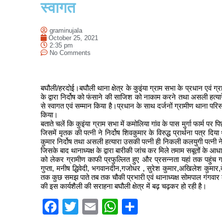
स्वागत
graminujala
October 25, 2021
2:35 pm
No Comments
बघौली/हरदोई।बघौली थाना क्षेत्र के कुइंया ग्राम सभा के प्रधान एवं ग्राम
के द्वारा निर्दोष को फंसाने की साजिश को नाकाम करने तथा असली हत्यारे
से स्वागत एवं सम्मान किया है।प्रधान के साथ दर्जनों ग्रामीण थाना परि
किया।
बताते चलें कि कुइंया ग्राम सभा में कमोलिया गांव के पास मुर्गा फार्म प
जिसमें मृतक की पत्नी ने निर्दोष शिवकुमार के विरुद्ध प्रार्थना पत्र
कुमार निर्दोष तथा असली हत्यारा उसकी पत्नी ही निकली कलयुगी पत्नी ने 
जिसके बाद थानाध्यक्ष के द्वारा बारीकी जांच कर मिले तमाम सबूतों के आध
को लेकर ग्रामीण काफी प्रफुल्लित हुए और प्रसन्नता यहां तक पहुंच 
गुप्ता, मनीष द्धिवेदी, भगवानदीन,गजोधर , सुरेश कुमार,अखिलेश कुमार
तक कुछ समझ पाते तब तक चौकी प्रभारी एवं थानाध्यक्ष सोमपाल गंगवार 
की इस कार्यशैली की सराहना बघौली क्षेत्र में बढ़ चढ़कर हो रही है।
Facebook
Twitter
Email
WhatsApp
Share