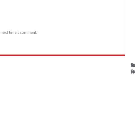
e next time I comment.
बि
कि