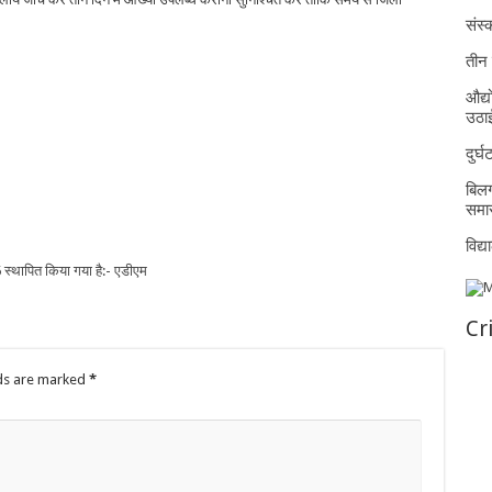
संस्क
तीन 
औद्य
उठा
दुर्
बिलग
समार
विद्
 स्थापित किया गया है:- एडीएम
Cr
lds are marked
*