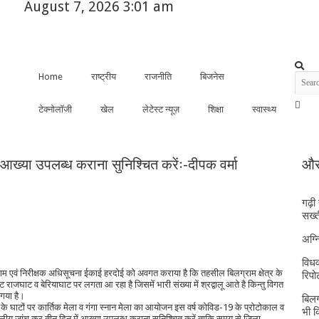
August 7, 2026 3:01 am
Home
राष्ट्रीय
राजनीति
बिजनेस
टेक्नोलॉजी
खेल
लेटेस्ट न्यूज़
शिक्षा
स्वास्थ्य
 आख्या उपलब्ध कराना सुनिश्चित करेंः-दीपक वर्मा
और 
गढ़ी
सख्त
अग्
विधव
राम एवं निरीक्षक अधिसूचना ईकाई हरदोई को अवगत कराया है कि तहसील बिलग्राम क्षेत्र के
रिपोर
 तट राजघाट व बेरियाघाट पर लगता आ रहा है जिसमें भारी संख्या में श्रद्वालू आते है किन्तु विगत
 गया है।
बिलग
दी के घाटों पर कार्तिक मेला व गंगा स्नान मेला का आयोजन इस वर्ष कोविड-19 के प्रोटोकाल व
भी 
स्थलीय जांच कर तीन दिन में आख्या उपलब्ध कराना सुनिश्चित करें ताकि समय से जिला