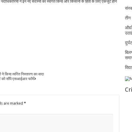
 के पदाधिकारियों ने इन नए सदस्यों का स्वागत किया और किसानों के हितों के लिए एकजुट होने
संस्क
तीन 
औद्य
उठा
दुर्
बिलग
समार
विद्
ं ने किया त्वरित निस्तारण का वादा
ं को सौंपे एसआईआर फॉर्म
Cr
lds are marked
*