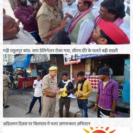
गढ़ी रसूलपुर कांड: सपा डेलिगेशन रोका गया, सीएम दौरे के चलते बढ़ी सख्ती
अग्निशमन दिवस पर बिलग्राम में चला जागरूकता अभियान