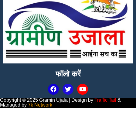
फॉलो करें
Copyright © 2025 Gramin Ujala | Design by
Traffic Tail
&
Managed by
7k Network