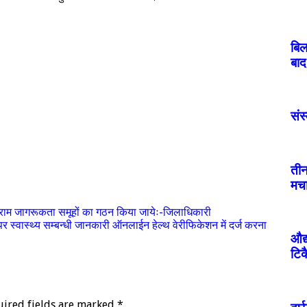
बिल
बाद
संस्
तीन
मचा
्राम जागरूकता समूहों का गठन किया जायेः-जिलाधिकारी
्वास्थ्य सम्बन्धी जानकारी ऑनलाईन हेल्थ वेरीफिकेशन में दर्ज करना
औद्
टिक
uired fields are marked
*