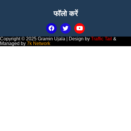
फॉलो करें
Copyright © 2025 Gramin Ujala | Design by
Traffic Tail
&
Managed by
7k Network