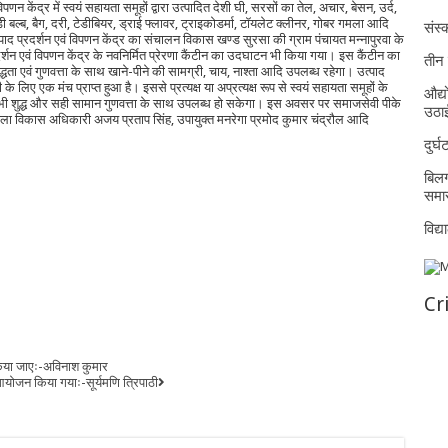
न केंद्र में स्वयं सहायता समूहों द्वारा उत्पादित देशी घी, सरसों का तेल, अचार, बेसन, उर्द,
ब, बैग, दरी, टेडीबियर, ड्राई फ्लावर, ट्राइकोडर्मा, टॉयलेट क्लीनर, गोबर गमला आदि
संस्क
्पाद प्रदर्शन एवं विपणन केंद्र का संचालन विकास खण्ड सुरसा की ग्राम पंचायत मन्नापुरवा के
्शन एवं विपणन केंद्र के नवनिर्मित प्रेरणा कैंटीन का उदघाटन भी किया गया। इस कैंटीन का
तीन 
्धता एवं गुणवत्ता के साथ खाने-पीने की सामग्री, चाय, नाश्ता आदि उपलब्ध रहेगा। उत्पाद
े लिए एक मंच प्राप्त हुआ है। इससे प्रत्यक्ष या अप्रत्यक्ष रूप से स्वयं सहायता समूहों के
औद्य
भी शुद्ध और सही सामान गुणवत्ता के साथ उपलब्ध हो सकेगा। इस अवसर पर समाजसेवी पीके
उठा
जिला विकास अधिकारी अजय प्रताप सिंह, उपायुक्त मनरेगा प्रमोद कुमार चंद्रौल आदि
दुर्
बिलग
समार
विद्
Cr
किया जाएः-अविनाश कुमार
आयोजन किया गयाः-सूर्यमणि त्रिपाठी