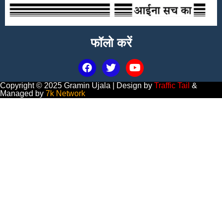
फॉलो करें
Copyright © 2025 Gramin Ujala | Design by
Traffic Tail
&
Managed by
7k Network