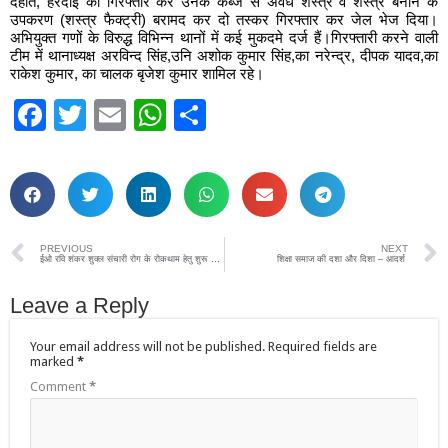
देहात, हरदोई को गिरफ्तार कर उनके कब्जे से अवैध शस्त्र व शस्त्र बनाने के
उपकरण (शस्त्र फैक्ट्री) बरामद कर दो तस्कर गिरफ्तार कर जेल भेज दिया।
अभियुक्त गणों के विरुद्ध विभिन्न थानों में कई मुकदमे दर्ज हैं।गिरफ्तारी करने वाली
टीम में थानाध्यक्ष अरविन्द सिंह,उनि अशोक कुमार सिंह,का नरेन्द्र, दीपक यादव,का
राकेश कुमार, का चालक बृजेश कुमार शामिल रहे।
Facebook
Twitter
Email
WhatsApp
Share
PREVIOUS
NEXT
ईओ रवि शंकर शुक्ल संचारी रोग के रोकथाम हेतु शुरू करवाया दवा का छिड़काव
शिक्षा समाज की दशा और दिशा – आदर्श
Leave a Reply
Your email address will not be published.
Required fields are
marked
*
Comment
*