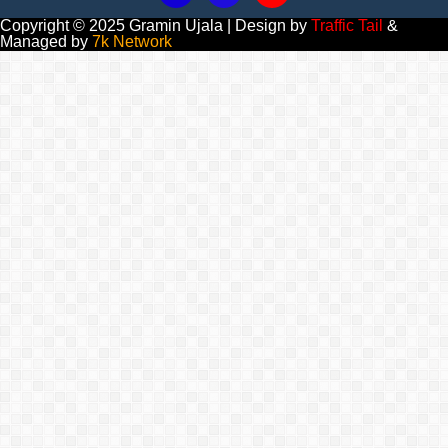
Copyright © 2025 Gramin Ujala | Design by
Traffic Tail
&
Managed by
7k Network