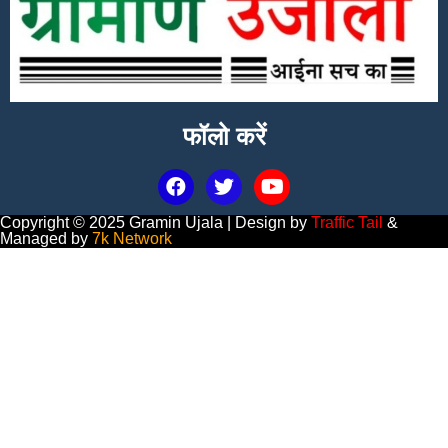
फॉलो करें
Copyright © 2025 Gramin Ujala | Design by
Traffic Tail
&
Managed by
7k Network