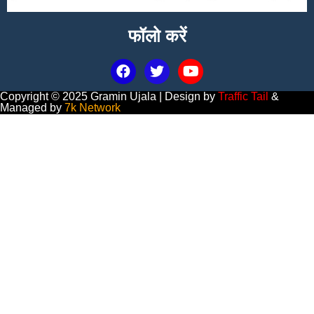
फॉलो करें
Copyright © 2025 Gramin Ujala | Design by
Traffic Tail
&
Managed by
7k Network