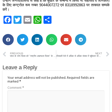
उन्होने जनपदवासियों से कहा है कि बुखार के सम्बन्ध में किसी भी सहायता व जानकारी
के लिए कन्ट्रोल रूम नम्बर 9044007272 एवं 8318992863 पर तत्काल सम्पर्क
करें।
Facebook
Twitter
Email
WhatsApp
Share
PREVIOUS
NEXT
पटेल के जन्म दिवस को ’’राष्ट्रीय अखण्डता दिवस’’ के रूप में मनाया जायेगाः-वन्दना त्रिवेदी
दीपावली मेले में अधिक से अधिक संख्या में पहुॅचकर दीपावली की एक ही स्थान पर खरीददारी करें-वन्दना त्रिवेदी
Leave a Reply
Your email address will not be published.
Required fields are
marked
*
Comment
*