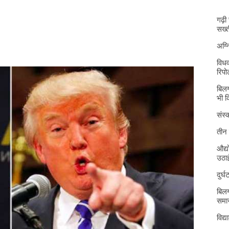
गढ़ी
सख्त
अग्
विधव
रिपोर
बिलग
भी 
संस्क
तीन 
औद्य
उठा
दुर्
बिलग
समार
विद्