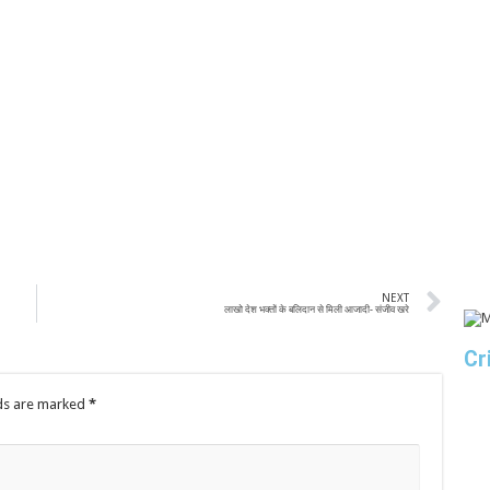
NEXT
लाखो देश भक्तों के बलिदान से मिली आजादी- संजीव खरे
Cr
lds are marked
*