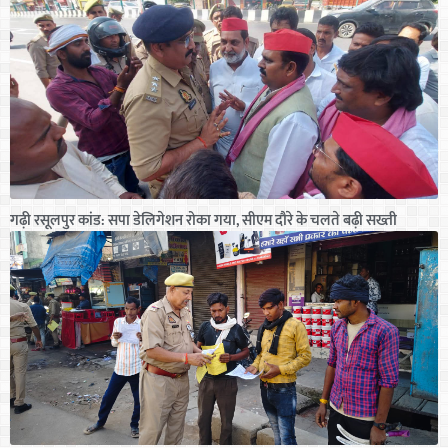
गढ़ी रसूलपुर कांड: सपा डेलिगेशन रोका गया, सीएम दौरे के चलते बढ़ी सख्ती