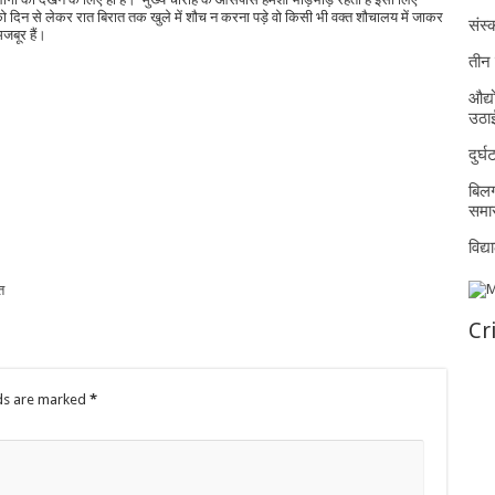
को दिन से लेकर रात बिरात तक खुले में शौच न करना पड़े वो किसी भी वक्त शौचालय में जाकर
संस्क
जबूर हैं।
तीन 
औद्य
उठा
दुर्
बिलग
समार
विद्
त
Cr
lds are marked
*