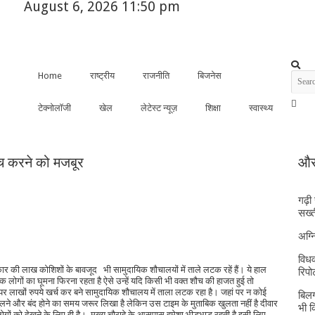
August 6, 2026 11:50 pm
Home
राष्ट्रीय
राजनीति
बिजनेस
टेक्नोलॉजी
खेल
लेटेस्ट न्यूज़
शिक्षा
स्वास्थ्य
ौच करने को मजबूर
और 
गढ़ी
सख्त
अग्
विधव
र की लाख कोशिशों के बावजूद भी सामुदायिक शौचालयों में ताले लटक रहें हैं। ये हाल
रिपोर
तक लोगों का घूमना फिरना रहता है ऐसे उन्हें यदि किसी भी वक्त शौच की हाजत हुई तो
ां पर लाखों रुपये खर्च कर बने सामुदायिक शौचालय में ताला लटक रहा है। जहां पर न कोई
बिलग
लने और बंद होने का समय जरूर लिखा है लेकिन उस टाइम के मुताबिक खुलता नहीं है दीवार
भी 
ों को देखने के लिए ही है। मुख्य चौराहे के आसपास हमेशा भीड़भाड़ रहती है इसी लिए