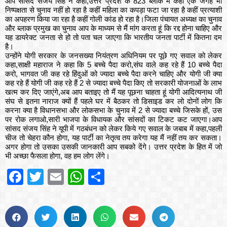
आप सांसद संजय सिंह ने कहा,उत्तर प्रदेश के 823 ब्लॉक में कहीं एक जगह भी
निष्पक्षता से चुनाव नहीं हो रहा है कहीं महिला का कपड़ा फटा जा रहा है कहीं प्रत्याशी
का अपहरण किया जा रहा है कहीं गोली कांड हो रहा है।जिला पंचायत अध्यक्ष का चुनाव
और ब्लाक प्रमुख का चुनाव आप के माध्यम से मैं मांग करता हूं कि रद्द होना चाहिए और
यह डायरेक्ट जनता से हो तो पता चल जाएगा कि भारतीय जनता पार्टी में कितना दम
है।
उन्होंने योगी सरकार के जनसख्या नियंत्रण अधिनियम पर पूछे गए सवाल को लेकर
कहा,साक्षी महाराज ने कहा कि 5 बच्चे पैदा करो,संघ वाले कह रहे हैं 10 बच्चे पैदा
करो, भागवत जी कह रहे हिंदुओं को ज्यादा बच्चे पैदा करने चाहिए और योगी जी क्या
कह रहे हैं योगी जी कह रहे हैं 2 से ज्यादा बच्चे पैदा किए तो सरकारी योजनाओं के लाभ
खत्म कर दिए जाएंगे,अब आप बताइए तो मैं यह पूछना चाहता हूं योगी आदित्यनाथ जी
संघ से इतना नाराज क्यों हैं पहले घर में बैठकर तो डिसाइड कर लो दोनों लोग कि
करना क्या है विधानसभा और लोकसभा के चुनाव में 2 से ज्यादा बच्चे जिसके हों, उस
पर रोक लगाओ,सारी भाजपा के विधायक और सांसदों का टिकट कट जाएगा।आप
सांसद संजय सिंह ने यूपी में गठबंधन को लेकर किये गए सवाल के जबाब में कहा,पहली
चीज तो चेहरा कौन होगा, यह पार्टी का नेतृत्व तय करेगा यह मैं नहीं तय कर सकता।
अगर होगा तो उसका उसकी जानकारी आप सबको देंगे। उत्तर प्रदेश के हित में जो
भी अच्छा फैसला होगा, वह हम लोग लेंगे।
Facebook
Twitter
Email
WhatsApp
Share