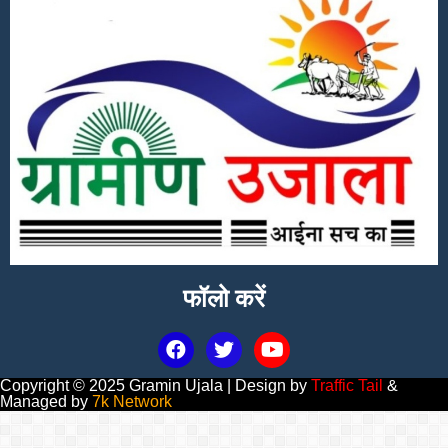
फॉलो करें
Copyright © 2025 Gramin Ujala | Design by
Traffic Tail
&
Managed by
7k Network