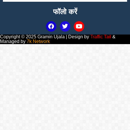
फॉलो करें
Copyright © 2025 Gramin Ujala | Design by
Traffic Tail
&
Managed by
7k Network