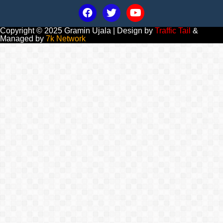
Copyright © 2025 Gramin Ujala | Design by
Traffic Tail
&
Managed by
7k Network