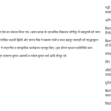
गढ़ी
सख्त
अग्
विधव
ित देश का संकल्प लिया गया।बावन ब्लाक के प्राथमिक विद्यालय जोगीपुर में महापुरुषों को नमन
रिपोर
टेबिल पल्लवी द्विवेदी और सपना सिंह ने महात्मा गांधी व लाल बहादुर शास्त्री को श्रद्धासुमन
बिलग
।
भी 
ं ने राष्ट्रगीत व सांस्कृतिक कार्यक्रम प्रस्तुत किए।इस दौरान प्रधान प्रतिनिधि पवन
संस्क
त्र प्रशान्त कुमार अवस्थी व राकेश कुमार वर्मा आदि मौजूद रहे
तीन 
औद्य
उठा
दुर्
बिलग
समार
विद्