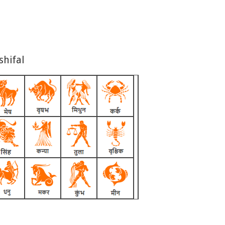
shifal