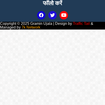
फॉलो करें
Copyright © 2025 Gramin Ujala | Design by
Traffic Tail
&
Managed by
7k Network