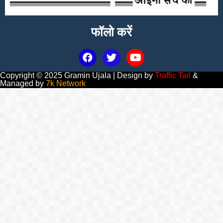
फॉलो करें
Copyright © 2025 Gramin Ujala | Design by
Traffic Tail
&
Managed by
7k Network